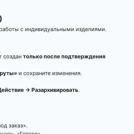
)
я работы с индивидуальными изделиями.
т создан
только после подтверждения
шруты»
и сохраните изменения.
Действие → Разархивировать
.
од заказ».
ние», «Готово».