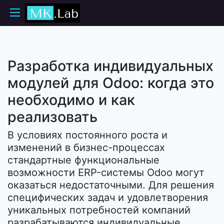
Разработка индивидуальных
модулей для Odoo: когда это
необходимо и как
реализовать
В условиях постоянного роста и
изменений в бизнес-процессах
стандартные функциональные
возможности ERP-системы Odoo могут
оказаться недостаточными. Для решения
специфических задач и удовлетворения
уникальных потребностей компаний
разрабатываются индивидуальные