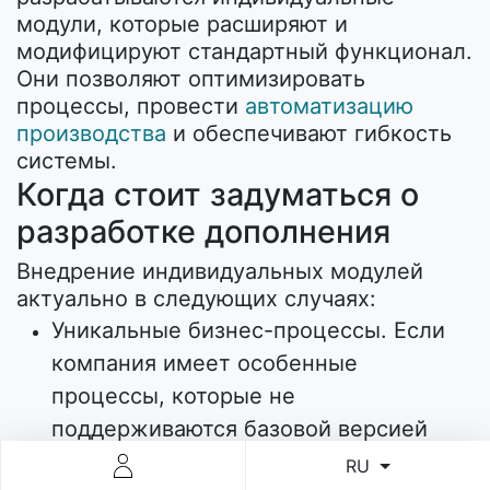
модули, которые расширяют и
модифицируют стандартный функционал.
Они позволяют оптимизировать
процессы, провести
автоматизацию
производства
и обеспечивают гибкость
системы.
Когда стоит задуматься о
разработке дополнения
Внедрение индивидуальных модулей
актуально в следующих случаях:
Уникальные бизнес-процессы. Если
компания имеет особенные
процессы, которые не
поддерживаются базовой версией
Odoo, разработка модуля становится
RU