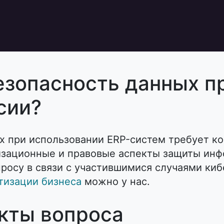
езопасность данных п
сии?
х при использовании ERP-систем требует ко
изационные и правовые аспекты защиты инф
осу в связи с участившимися случаями кибе
тизации бизнеса
можно у нас.
кты вопроса