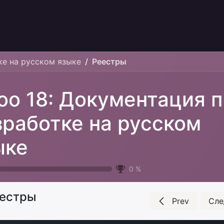
ке на русском языке
Реестры
oo 18: Документация п
зработке на русском
ыке
0
%
естры
Prev
Сл