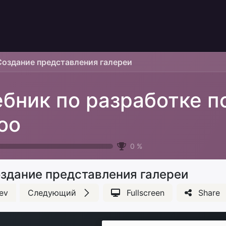
Создание представления галереи
ебник по разработке п
oo
0
%
здание представления галереи
ev
Следующий
Fullscreen
Share